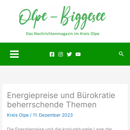
Zum
Inhalt
springen
Suc
Main
Menu
Energiepreise und Bürokratie
beherrschende Themen
Kreis Olpe
/
11. Dezember 2023
Die Energiepreise und die konjunkturelle Lage der