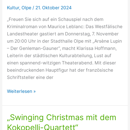
Kultur
,
Olpe
/
21. Oktober 2024
„Freuen Sie sich auf ein Schauspiel nach dem
Kriminalroman von Maurice Leblanc: Das Westfälische
Landestheater gastiert am Donnerstag, 7. November
um 20:00 Uhr in der Stadthalle Olpe mit „Arsène Lupin
– Der Genleman-Gauner“, macht Klarissa Hoffmann,
Leiterin der städtischen Kulturabteilung, Lust auf
einen spannend-witzigen Theaterabend. Mit dieser
beeindruckenden Hauptfigur hat der französische
Schriftsteller eine der
Theaterstück
Weiterlesen »
„Arsène
Lupin
–
„Swinging Christmas mit dem
Der
Kokopelli-Quartett“
Gentleman-