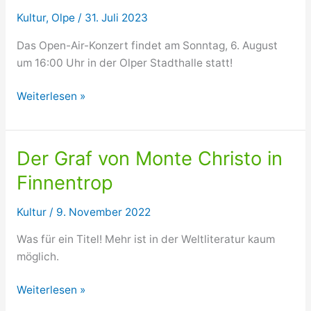
Kultur
,
Olpe
/
31. Juli 2023
Das Open-Air-Konzert findet am Sonntag, 6. August
um 16:00 Uhr in der Olper Stadthalle statt!
Picknick-
Weiterlesen »
Konzert
in
Olper
Der Graf von Monte Christo in
Stadthalle
Finnentrop
verlegt!
Kultur
/
9. November 2022
Was für ein Titel! Mehr ist in der Weltliteratur kaum
möglich.
Der
Weiterlesen »
Graf