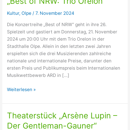
„Best of NRW: Trio Orelon“
Kultur
,
Olpe
/
7. November 2024
Die Konzertreihe „Best of NRW“ geht in ihre 26.
Spielzeit und gastiert am Donnerstag, 21. November
2024 um 20:00 Uhr mit dem Trio Orelon in der
Stadthalle Olpe. Allein in den letzten zwei Jahren
erspielten sich die drei Musizierenden zahlreiche
nationale und internationale Preise, darunter den
ersten Preis und Publikumspreis beim Internationalen
Musikwettbewerb ARD in […]
„Best
Weiterlesen »
of
NRW:
Trio
Theaterstück „Arsène Lupin –
Orelon“
Der Gentleman-Gauner“