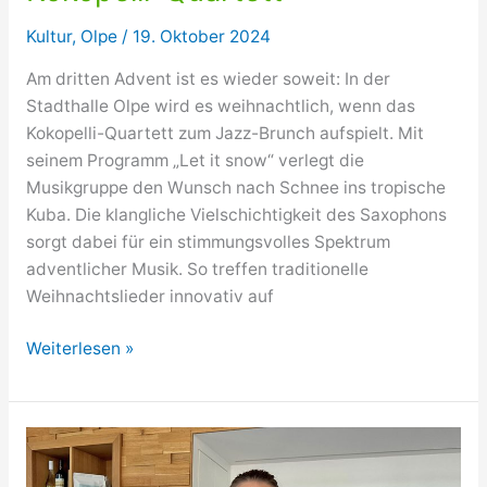
Gauner“
Kultur
,
Olpe
/
19. Oktober 2024
Am dritten Advent ist es wieder soweit: In der
Stadthalle Olpe wird es weihnachtlich, wenn das
Kokopelli-Quartett zum Jazz-Brunch aufspielt. Mit
seinem Programm „Let it snow“ verlegt die
Musikgruppe den Wunsch nach Schnee ins tropische
Kuba. Die klangliche Vielschichtigkeit des Saxophons
sorgt dabei für ein stimmungsvolles Spektrum
adventlicher Musik. So treffen traditionelle
Weihnachtslieder innovativ auf
„Swinging
Weiterlesen »
Christmas
mit
dem
Kokopelli-
Quartett“