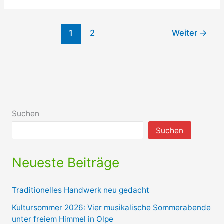
von
Monte
1
2
Weiter
→
Christo
in
Finnentrop
Suchen
Suchen
Neueste Beiträge
Traditionelles Handwerk neu gedacht
Kultursommer 2026: Vier musikalische Sommerabende
unter freiem Himmel in Olpe