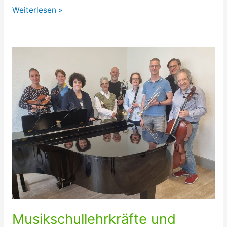
„Und
Weiterlesen »
wenn
wir
alle
zusammenziehen?“
Musikschullehrkräfte und