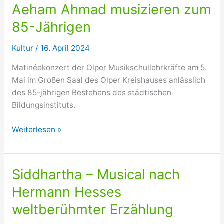
Aeham Ahmad musizieren zum
85-Jährigen
Kultur
/
16. April 2024
Matinéekonzert der Olper Musikschullehrkräfte am 5.
Mai im Großen Saal des Olper Kreishauses anlässlich
des 85-jährigen Bestehens des städtischen
Bildungsinstituts.
Musikschullehrkräfte
Weiterlesen »
und
Aeham
Ahmad
Siddhartha – Musical nach
musizieren
Hermann Hesses
zum
85-
weltberühmter Erzählung
Jährigen