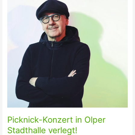
auf
dem
Marktplatz“
Picknick-Konzert in Olper
Stadthalle verlegt!