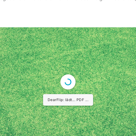
DearFlip: lädt... PDF ...