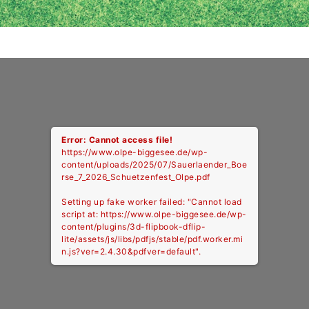
Error: Cannot access file!
https://www.olpe-biggesee.de/wp-
content/uploads/2025/07/Sauerlaender_Boe
rse_7_2026_Schuetzenfest_Olpe.pdf
Setting up fake worker failed: "Cannot load
script at: https://www.olpe-biggesee.de/wp-
content/plugins/3d-flipbook-dflip-
lite/assets/js/libs/pdfjs/stable/pdf.worker.mi
n.js?ver=2.4.30&pdfver=default".