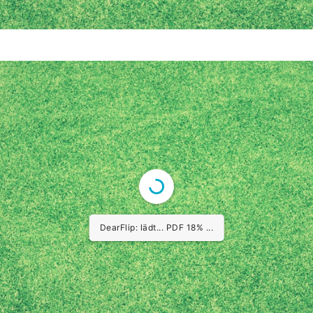
DearFlip: lädt... PDF 18% ...