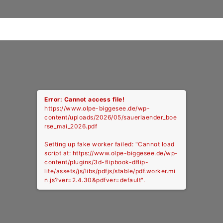
Error: Cannot access file!
https://www.olpe-biggesee.de/wp-
content/uploads/2026/05/sauerlaender_boe
rse_mai_2026.pdf
Setting up fake worker failed: "Cannot load
script at: https://www.olpe-biggesee.de/wp-
content/plugins/3d-flipbook-dflip-
lite/assets/js/libs/pdfjs/stable/pdf.worker.mi
n.js?ver=2.4.30&pdfver=default".