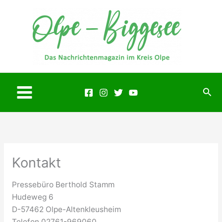
Zum
Inhalt
springen
Suc
Main
Menu
Kontakt
Pressebüro Berthold Stamm
Hudeweg 6
D-57462 Olpe-Altenkleusheim
Telefon 02761-969060