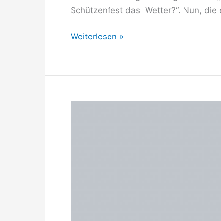
Schützenfest das Wetter?“. Nun, die
Olper
Weiterlesen »
Schützenfest
17.
–
20.
Juli
2026