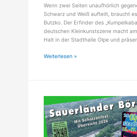
Wenn zwei Seiten unaufhörlich gegen
Schwarz und Weiß aufteilt, braucht 
Butzko. Der Erfinder des „Kumpelkaba
deutschen Kleinkunstszene macht am
Halt in der Stadthalle Olpe und präsen
Kabarett
Weiterlesen »
auf
schmalem
Grat
–
HG.
Butzko
in
Olper
Stadthalle