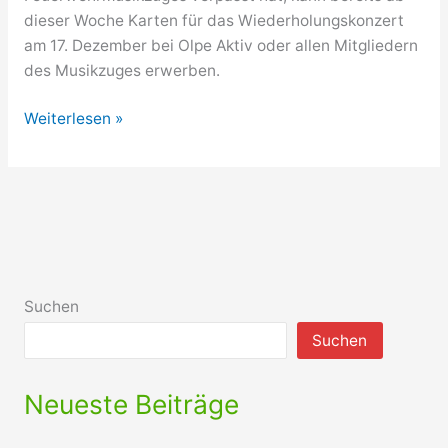
dieser Woche Karten für das Wiederholungskonzert
am 17. Dezember bei Olpe Aktiv oder allen Mitgliedern
des Musikzuges erwerben.
Musikzug
Weiterlesen »
der
Freiwilligen
Feuerwehr
Olpe
spielte
zum
Jahreskonzert
Suchen
auf
Suchen
Neueste Beiträge