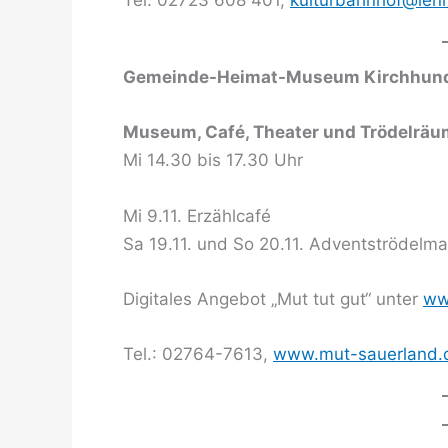
Tel. 02723 608 401,
kulturbahnhof@len
Gemeinde-Heimat-Museum Kirchhundem
Museum, Café, Theater und Trödelrä
Mi 14.30 bis 17.30 Uhr
Mi 9.11. Erzählcafé
Sa 19.11. und So 20.11. Adventströdelma
Digitales Angebot „Mut tut gut“ unter
ww
Tel.: 02764-7613,
www.mut-sauerland.