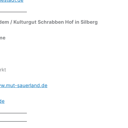
nestadt.de
 / Kulturgut Schrabben Hof in Silberg
ume
rkt
w.mut-sauerland.de
de