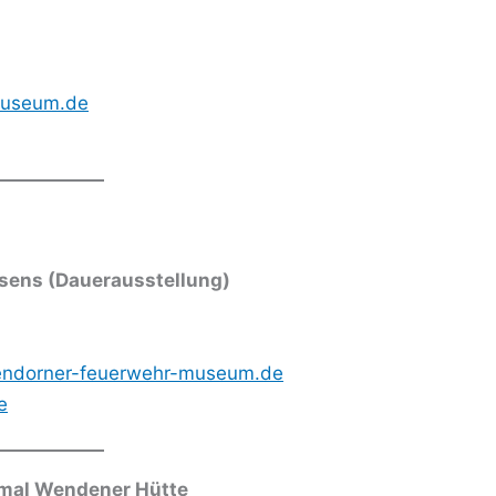
museum.de
esens
(Dauerausstellung
)
endorner-feuerwehr-museum.de
e
mal Wendener Hütte