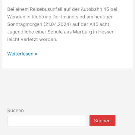
Bei einem Reisebusunfall auf der Autobahn 45 bei
Wenden in Richtung Dortmund sind am heutigen
Sonntagmorgen (21.04.2024) auf der A45 acht
Jugendliche einer Schule aus Marburg in Hessen
leicht verletzt worden.
Reisebus
Weiterlesen »
auf
der
A45
zwischen
Freudenberg
und
Olpe
Suchen
verunglückt
Suchen