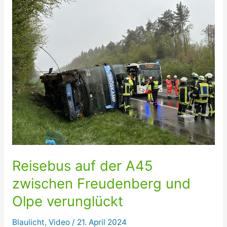
Reisebus auf der A45
zwischen Freudenberg und
Olpe verunglückt
Blaulicht
,
Video
/
21. April 2024