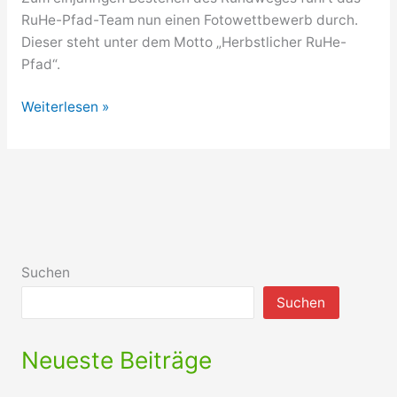
RuHe-Pfad-Team nun einen Fotowettbewerb durch.
Dieser steht unter dem Motto „Herbstlicher RuHe-
Pfad“.
„Herbstlicher
Weiterlesen »
RuHe-
Pfad“
–
Fotowettbewerb
zum
Themenwanderweg
Suchen
Suchen
Neueste Beiträge