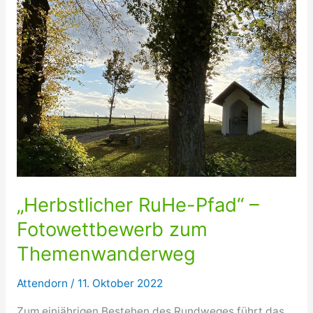
„Herbstlicher RuHe-Pfad“ –
Fotowettbewerb zum
Themenwanderweg
Attendorn
/
11. Oktober 2022
Zum einjährigen Bestehen des Rundweges führt das