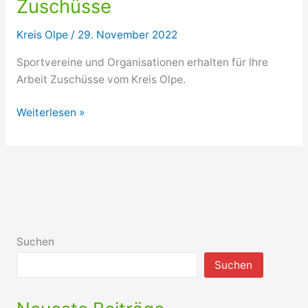
Zuschüsse
Kreis Olpe
/
29. November 2022
Sportvereine und Organisationen erhalten für Ihre
Arbeit Zuschüsse vom Kreis Olpe.
Kulturelle
Weiterlesen »
Organisationen
und
Sportvereine
erhalten
Zuschüsse
Suchen
Suchen