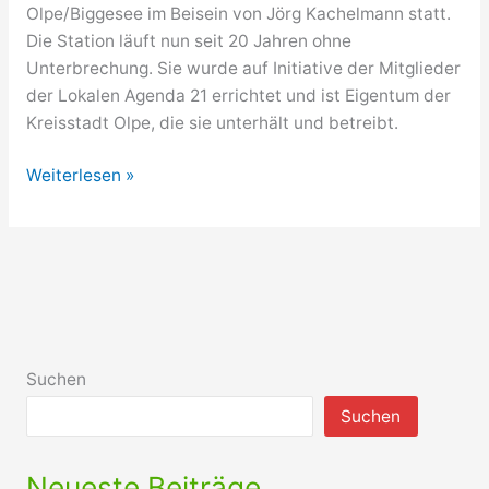
Olpe/Biggesee im Beisein von Jörg Kachelmann statt.
Die Station läuft nun seit 20 Jahren ohne
Unterbrechung. Sie wurde auf Initiative der Mitglieder
der Lokalen Agenda 21 errichtet und ist Eigentum der
Kreisstadt Olpe, die sie unterhält und betreibt.
Wetterstation
Weiterlesen »
in
Olpe
vor
20
Jahren
eingerichtet
Suchen
Suchen
Neueste Beiträge