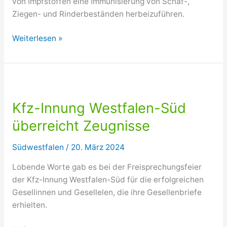
von Impfstoffen eine Immunisierung von Schaf-,
Ziegen- und Rinderbeständen herbeizuführen.
Blauzungenkrankheit
Weiterlesen »
breitet
sich
auch
in
NRW
Kfz-Innung Westfalen-Süd
aus
überreicht Zeugnisse
/
Veterinäramt
Südwestfalen
/
20. März 2024
des
Kreises
Lobende Worte gab es bei der Freisprechungsfeier
Olpe
der Kfz-Innung Westfalen-Süd für die erfolgreichen
appelliert
Gesellinnen und Gesellelen, die ihre Gesellenbriefe
zu
erhielten.
Impfungen