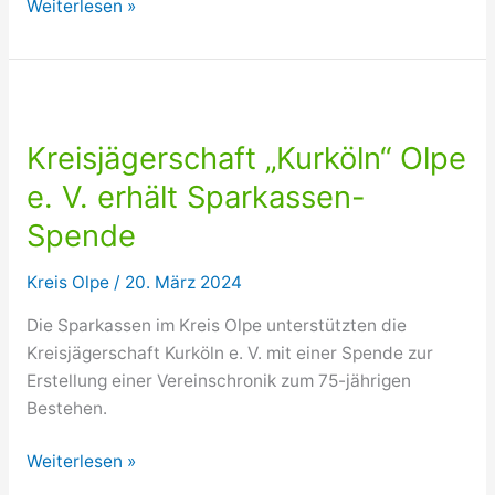
Kfz-
Weiterlesen »
Innung
Westfalen-
Süd
überreicht
Zeugnisse
Kreisjägerschaft „Kurköln“ Olpe
e. V. erhält Sparkassen-
Spende
Kreis Olpe
/
20. März 2024
Die Sparkassen im Kreis Olpe unterstützten die
Kreisjägerschaft Kurköln e. V. mit einer Spende zur
Erstellung einer Vereinschronik zum 75-jährigen
Bestehen.
Kreisjägerschaft
Weiterlesen »
„Kurköln“