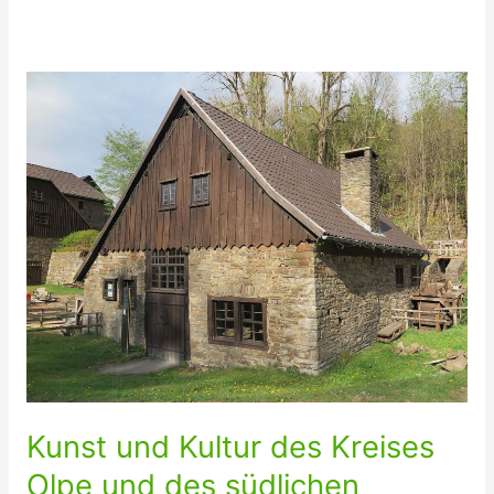
am
deutschlandweit
attraktivsten
Wettbewerb
für
Sportvereine
teilnehmen
Kunst und Kultur des Kreises
Olpe und des südlichen