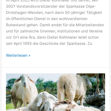
Im April 2025 wird Dieter Kohlmeier (66 Jahre), seit
2007 Vorstandsvorsitzender der Sparkasse Olpe-
Drolshagen-Wenden, nach dann 50-jähriger Tätigkeit
im öffentlichen Dienst in den wohlverdienten
Ruhestand gehen. Damit endet für die Mitarbeitenden
und für zahlreiche Gremien, Institutionen und Vereine
vor Ort eine Ära, denn Dieter Kohlmeier lenkt schon
seit April 1995 die Geschicke der Sparkasse. Zu
Sparkasse
Weiterlesen »
Olpe:
Wilhelm
Rücker
wird
neuer
Vorstandsvorsitzender