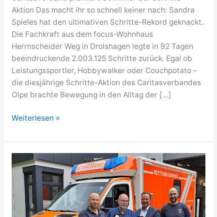
Aktion Das macht ihr so schnell keiner nach: Sandra
Spieles hat den ultimativen Schritte-Rekord geknackt.
Die Fachkraft aus dem focus-Wohnhaus
Herrnscheider Weg in Drolshagen legte in 92 Tagen
beeindruckende 2.003.125 Schritte zurück. Egal ob
Leistungssportler, Hobbywalker oder Couchpotato –
die diesjährige Schritte-Aktion des Caritasverbandes
Olpe brachte Bewegung in den Alltag der […]
Über
Weiterlesen »
zwei
Millionen
Schritte
in
92
Tagen