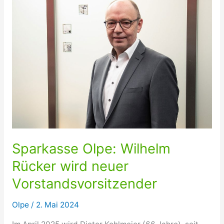
Olpe
und
des
südlichen
Sauerlandes
Sparkasse Olpe: Wilhelm
Rücker wird neuer
Vorstandsvorsitzender
Olpe
/
2. Mai 2024