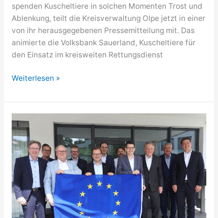
spenden Kuscheltiere in solchen Momenten Trost und
Ablenkung, teilt die Kreisverwaltung Olpe jetzt in einer
von ihr herausgegebenen Pressemitteilung mit. Das
animierte die Volksbank Sauerland, Kuscheltiere für
den Einsatz im kreisweiten Rettungsdienst
Rettungsdienst
Weiterlesen »
im
Kreis
Olpe
erhält
Kuscheltiere
für
die
kleinen
Patienten