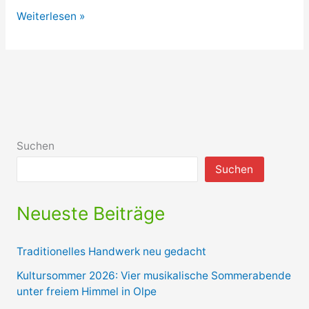
Jugendliche
Weiterlesen »
lernen
das
Handwerk
kennen
Suchen
Suchen
Neueste Beiträge
Traditionelles Handwerk neu gedacht
Kultursommer 2026: Vier musikalische Sommerabende
unter freiem Himmel in Olpe