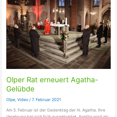
–
meine
Wundertüte“
Olper Rat erneuert Agatha-
Gelübde
Olpe
,
Video
/
7. Februar 2021
Am 5. Februar ist der Gedenktag der hl. Agatha. Ihre
Verehrung hat sich früh ausgebreitet. Agatha wird als