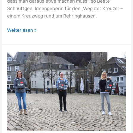
dass man daraus etwa machen muss“, so Beate
Schnüttgen, Ideengeberin für den „Weg der Kreuze“ –
einem Kreuzweg rund um Rehringhausen.
Kreuzweg
Weiterlesen »
rund
um
Rehringhausen