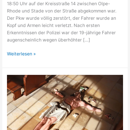
18:50 Uhr auf der Kreisstraße 14 zwischen Olpe-
Rhode und Stade von der Straße abgekommen war.
Der Pkw wurde völlig zerstört, der Fahrer wurde an
Kopf und Armen leicht verletzt. Nach ersten
Erkenntnissen der Polizei war der 19-jährige Fahrer
augenscheinlich wegen überhöhter […]
Auto
Weiterlesen »
völlig
zerstört
–
Fahrer
steigt
leichtverletzt
aus