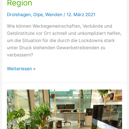
Region
Drolshagen
,
Olpe
,
Wenden
/
12. März 2021
Wie können Werbegemeinschaften, Verbände und
Geldinstitute vor Ort schnell und unkompliziert helfen,
um die Situation für die durch die Lockdowns stark
unter Druck stehenden Gewerbetreibenden zu
verbessern?
„Digitale
Weiterlesen »
Börse“
–
Initiative
für
Gewerbetreibende
in
der
Region