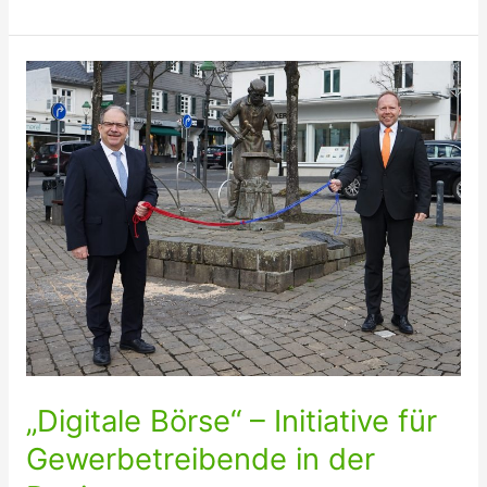
Figur
in
Rüblinghausen
zerstört
„Digitale Börse“ – Initiative für
Gewerbetreibende in der