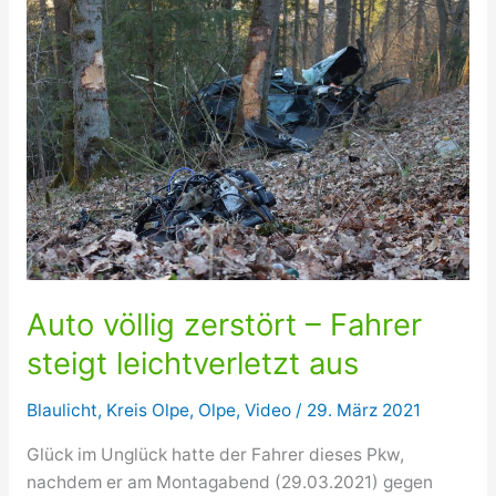
Auto völlig zerstört – Fahrer
steigt leichtverletzt aus
Blaulicht
,
Kreis Olpe
,
Olpe
,
Video
/
29. März 2021
Glück im Unglück hatte der Fahrer dieses Pkw,
nachdem er am Montagabend (29.03.2021) gegen