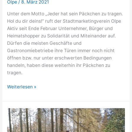
Olpe
/
8. März 2021
Unter dem Motto „Jeder hat sein Päckchen zu tragen.
Hol du dir deins!“ ruft der Stadtmarketingverein Olpe
Aktiv seit Ende Februar Unternehmer, Bürger und
Heimatshopper zu Solidarität und Miteinander auf.
Dürfen die meisten Geschäfte und
Gastronomiebetriebe ihre Türen immer noch nicht
öffnen bzw. nur unter erschwerten Bedingungen
handeln, haben diese weiterhin ihr Päckchen zu
tragen.
Solidaritätsaktion
Weiterlesen »
“I
love
Olpe
–
meine
Wundertüte”