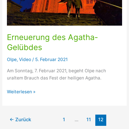
Erneuerung des Agatha-
Gelübdes
Olpe
,
Video
/
5. Februar 2021
Am Sonntag, 7. Februar 2021, begeht Olpe nach
uraltem Brauch das Fest der heiligen Agatha.
Erneuerung
Weiterlesen »
des
Agatha-
Gelübdes
←
Zurück
1
…
11
12