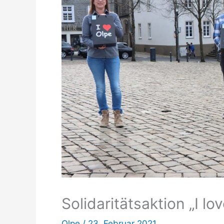
Solidaritätsaktion „I l
Olpe
/
23. Februar 2021