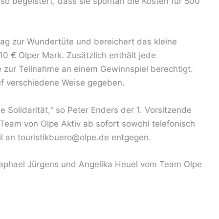
so begeistert, dass sie spontan die Kosten für 500
trag zur Wundertüte und bereichert das kleine
 € Olper Mark. Zusätzlich enthält jede
 zur Teilnahme an einem Gewinnspiel berechtigt.
uf verschiedene Weise gegeben.
ie Solidarität,“ so Peter Enders der 1. Vorsitzende
Team von Olpe Aktiv ab sofort sowohl telefonisch
l an touristikbuero@olpe.de entgegen.
 Raphael Jürgens und Angelika Heuel vom Team Olpe