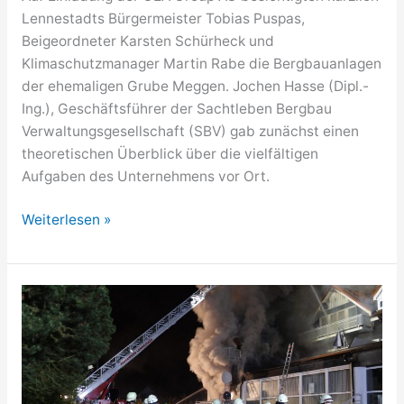
Lennestadts Bürgermeister Tobias Puspas,
Beigeordneter Karsten Schürheck und
Klimaschutzmanager Martin Rabe die Bergbauanlagen
der ehemaligen Grube Meggen. Jochen Hasse (Dipl.-
Ing.), Geschäftsführer der Sachtleben Bergbau
Verwaltungsgesellschaft (SBV) gab zunächst einen
theoretischen Überblick über die vielfältigen
Aufgaben des Unternehmens vor Ort.
Klimawandel
Weiterlesen »
macht
sich
auch
in
Grube
Meggen
bemerkbar