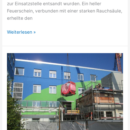
zur Einsatzstelle entsandt wurden. Ein heller
Feuerschein, verbunden mit einer starken Rauchsäule,
erhellte den
Einsatz
Weiterlesen »
für
die
Feuerwehren
aus
Lennestadt
am
Sonntagabend
in
Maumke