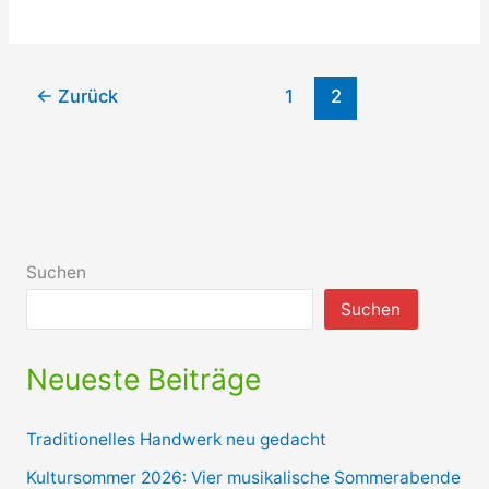
MRT
für
St.
←
Zurück
1
2
Josefs-
Hospital
Suchen
Suchen
Neueste Beiträge
Traditionelles Handwerk neu gedacht
Kultursommer 2026: Vier musikalische Sommerabende