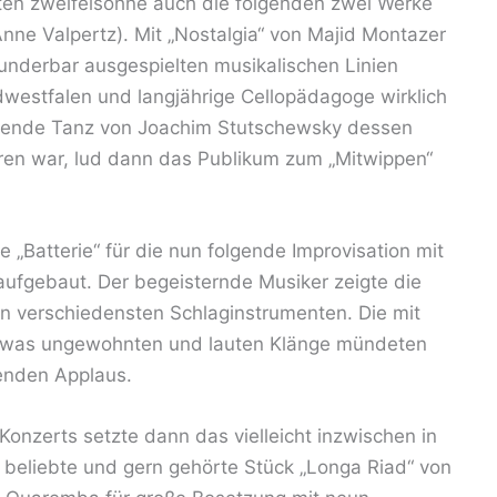
ten zweifelsohne auch die folgenden zwei Werke
Anne Valpertz). Mit „Nostalgia“ von Majid Montazer
nderbar ausgespielten musikalischen Linien
dwestfalen und langjährige Cellopädagoge wirklich
olgende Tanz von Joachim Stutschewsky dessen
en war, lud dann das Publikum zum „Mitwippen“
e „Batterie“ für die nun folgende Improvisation mit
ufgebaut. Der begeisternde Musiker zeigte die
n verschiedensten Schlaginstrumenten. Die mit
etwas ungewohnten und lauten Klänge mündeten
enden Applaus.
onzerts setzte dann das vielleicht inzwischen in
beliebte und gern gehörte Stück „Longa Riad“ von