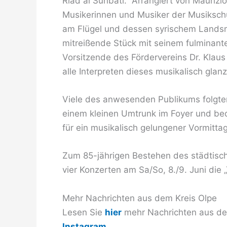
Riad al Sunbati. Arrangiert von Mauriz
Musikerinnen und Musiker der Musiks
am Flügel und dessen syrischem Lands
mitreißende Stück mit seinem fulminan
Vorsitzende des Fördervereins Dr. Klau
alle Interpreten dieses musikalisch glan
Viele des anwesenden Publikums folgte
einem kleinen Umtrunk im Foyer und be
für ein musikalisch gelungener Vormitta
Zum 85-jährigen Bestehen des städtisch
vier Konzerten am Sa/So, 8./9. Juni die 
Mehr Nachrichten aus dem Kreis Olpe
Lesen Sie
hier
mehr Nachrichten aus dem
Instagram
.