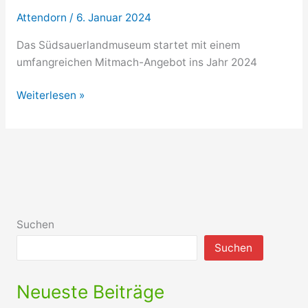
Attendorn
/
6. Januar 2024
Das Südsauerlandmuseum startet mit einem
umfangreichen Mitmach-Angebot ins Jahr 2024
Südsauerlandmuseum
Weiterlesen »
startet
mit
einem
umfangreichen
Mitmach-
Angebot
ins
Suchen
Jahr
Suchen
2024
Neueste Beiträge