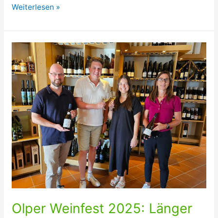
Spiel,
Weiterlesen »
Spaß
und
viel
Musik
am
ersten
September-
Wochenende
Olper Weinfest 2025: Länger