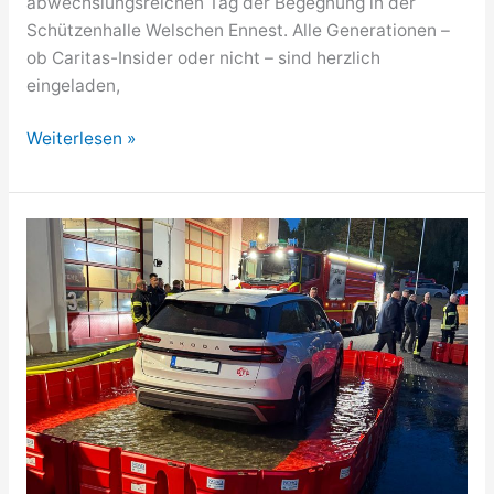
abwechslungsreichen Tag der Begegnung in der
Schützenhalle Welschen Ennest. Alle Generationen –
ob Caritas-Insider oder nicht – sind herzlich
eingeladen,
„Türen
Weiterlesen »
auf,
Zukunft
rein!“