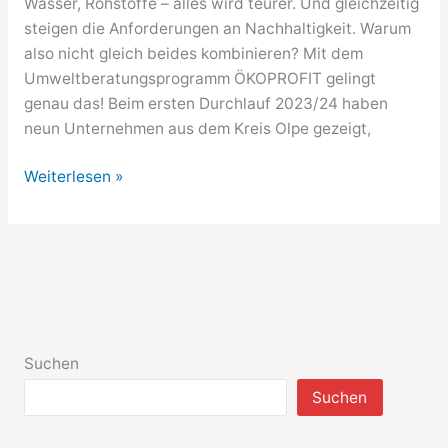
Wasser, Rohstoffe – alles wird teurer. Und gleichzeitig
steigen die Anforderungen an Nachhaltigkeit. Warum
also nicht gleich beides kombinieren? Mit dem
Umweltberatungsprogramm ÖKOPROFIT gelingt
genau das! Beim ersten Durchlauf 2023/24 haben
neun Unternehmen aus dem Kreis Olpe gezeigt,
Jetzt
Weiterlesen »
Anträge
stellen
für
Umweltberatungsprogramm
Suchen
Suchen