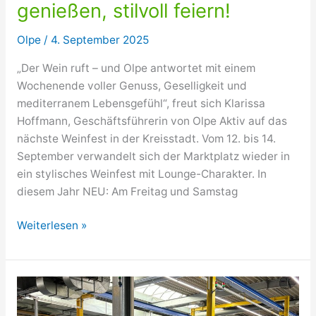
genießen, stilvoll feiern!
Olpe
/
4. September 2025
„Der Wein ruft – und Olpe antwortet mit einem
Wochenende voller Genuss, Geselligkeit und
mediterranem Lebensgefühl“, freut sich Klarissa
Hoffmann, Geschäftsführerin von Olpe Aktiv auf das
nächste Weinfest in der Kreisstadt. Vom 12. bis 14.
September verwandelt sich der Marktplatz wieder in
ein stylisches Weinfest mit Lounge-Charakter. In
diesem Jahr NEU: Am Freitag und Samstag
Olper
Weiterlesen »
Weinfest
2025:
Länger
genießen,
stilvoll