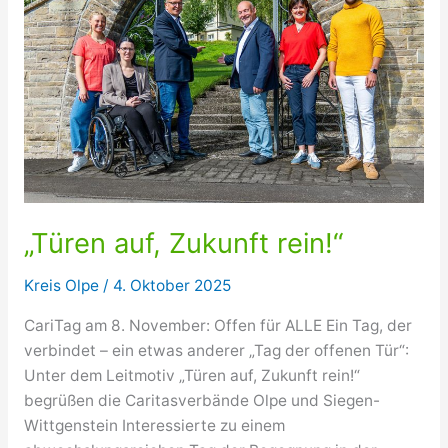
besser
zu
gestalten
„Türen auf, Zukunft rein!“
Kreis Olpe
/
4. Oktober 2025
CariTag am 8. November: Offen für ALLE Ein Tag, der
verbindet – ein etwas anderer „Tag der offenen Tür“:
Unter dem Leitmotiv „Türen auf, Zukunft rein!“
begrüßen die Caritasverbände Olpe und Siegen-
Wittgenstein Interessierte zu einem