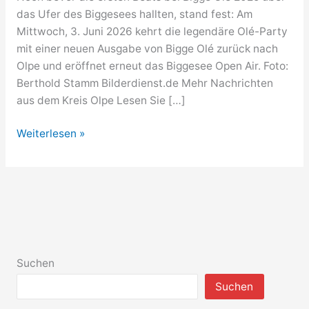
das Ufer des Biggesees hallten, stand fest: Am
Mittwoch, 3. Juni 2026 kehrt die legendäre Olé-Party
mit einer neuen Ausgabe von Bigge Olé zurück nach
Olpe und eröffnet erneut das Biggesee Open Air. Foto:
Berthold Stamm Bilderdienst.de Mehr Nachrichten
aus dem Kreis Olpe Lesen Sie […]
Mallorca-
Weiterlesen »
Party-
Stimmung
beim
Biggesee
Open
Air
2026!
Suchen
Suchen